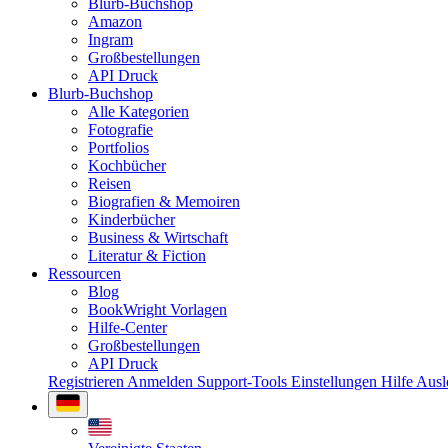
Blurb-Buchshop
Amazon
Ingram
Großbestellungen
API Druck
Blurb-Buchshop
Alle Kategorien
Fotografie
Portfolios
Kochbücher
Reisen
Biografien & Memoiren
Kinderbücher
Business & Wirtschaft
Literatur & Fiction
Ressourcen
Blog
BookWright Vorlagen
Hilfe-Center
Großbestellungen
API Druck
Registrieren
Anmelden
Support-Tools
Einstellungen
Hilfe
Ausl